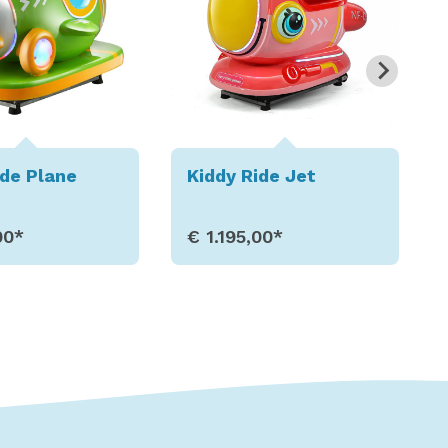
Ride Jet
Kiddy Ride Fork Lift
5,00*
€ 1.495,00*
Toon details
Toon details