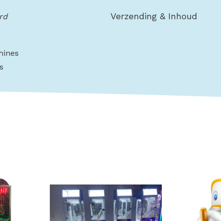
Verzending & Inhoud
rd
hines
s