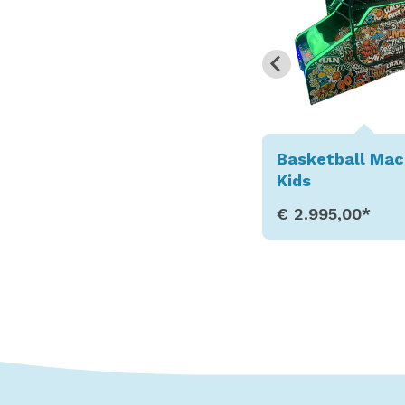
Basketball Machine
Mini Claw Ma
Kids
€ 2.995,00*
€ 1.495,00*
Toon details
Toon deta