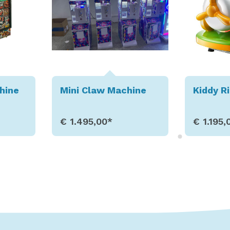
chine
Kiddy Ride Plane
Kiddy 
€ 1.195,00*
€ 1.19
ils
Toon details