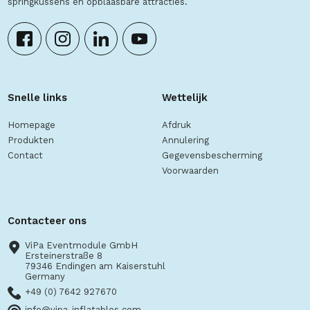
springkussens en opblaasbare attracties.
Snelle links
Wettelijk
Homepage
Afdruk
Produkten
Annulering
Contact
Gegevensbescherming
Voorwaarden
Contacteer ons
ViPa Eventmodule GmbH
Ersteinerstraße 8
79346 Endingen am Kaiserstuhl
Germany
+49 (0) 7642 927670
info@vipa-inflatables.com