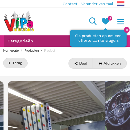
Contact
Verander van taal
0
✕
Sla producten op om een
offerte aan te vragen.
Categorieën
Homepage
Producten
Product
Terug
Deel
Afdrukken