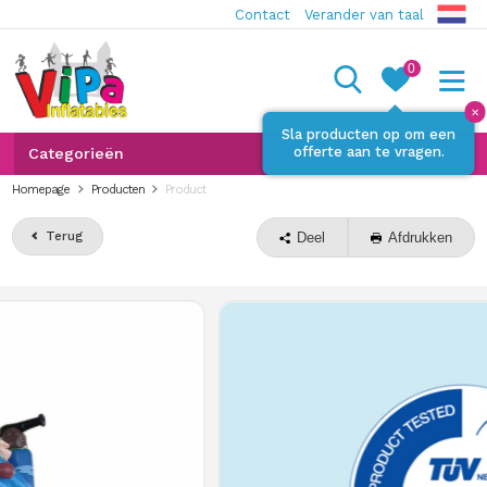
Contact
Verander van taal
0
✕
Sla producten op om een
offerte aan te vragen.
Categorieën
Homepage
Producten
Product
Terug
Deel
Afdrukken