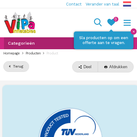
Contact
Verander van taal
0
✕
Sla producten op om een
offerte aan te vragen.
Categorieën
Homepage
Producten
Product
Terug
Deel
Afdrukken