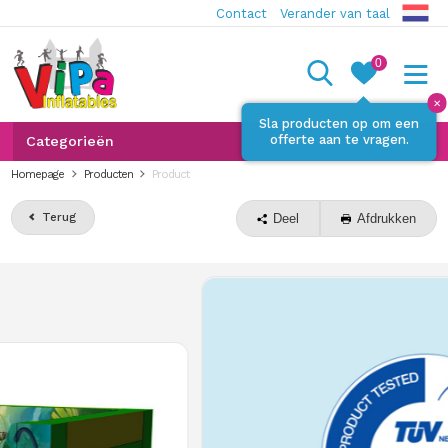
Contact
Verander van taal
0
✕
Sla producten op om een
offerte aan te vragen.
Categorieën
Homepage
Producten
Product
Terug
Deel
Afdrukken