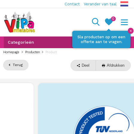
Contact
Verander van taal
0
✕
Sla producten op om een
offerte aan te vragen.
Categorieën
Homepage
Producten
Product
Terug
Deel
Afdrukken