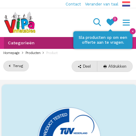
Contact
Verander van taal
0
✕
Sla producten op om een
offerte aan te vragen.
Categorieën
Homepage
Producten
Product
Terug
Deel
Afdrukken