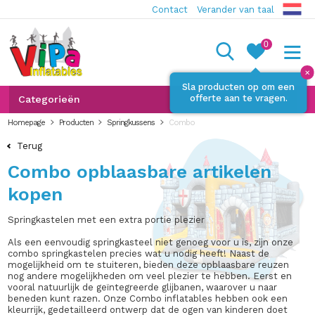
Contact
Verander van taal
0
✕
Sla producten op om een
offerte aan te vragen.
Categorieën
Homepage
Producten
Springkussens
Combo
Terug
Combo opblaasbare artikelen
kopen
Springkastelen met een extra portie plezier
Als een eenvoudig springkasteel niet genoeg voor u is, zijn onze
combo springkastelen precies wat u nodig heeft! Naast de
mogelijkheid om te stuiteren, bieden deze opblaasbare reuzen
nog andere mogelijkheden om veel plezier te hebben. Eerst en
vooral natuurlijk de geïntegreerde glijbanen, waarover u naar
beneden kunt razen. Onze Combo inflatables hebben ook een
kleurrijk, gedetailleerd ontwerp dat de ogen van kinderen doet