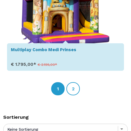
Multiplay Combo Medi Prinses
€ 1.795,00*
€ 2.195,00*
Toon details
1
2
Sortierung