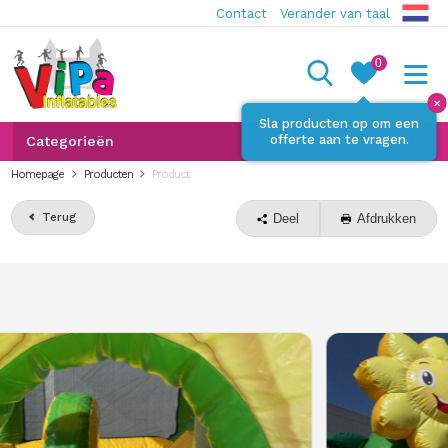
Contact
Verander van taal
0
✕
Sla producten op om een
offerte aan te vragen.
Categorieën
Homepage
Producten
Product
Terug
Deel
Afdrukken