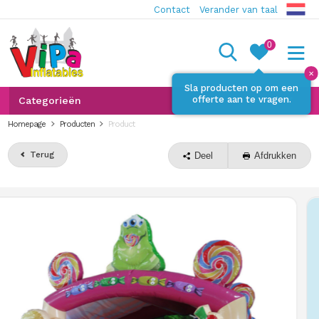
Contact
Verander van taal
0
✕
Sla producten op om een
offerte aan te vragen.
Categorieën
Homepage
Producten
Product
Terug
Deel
Afdrukken