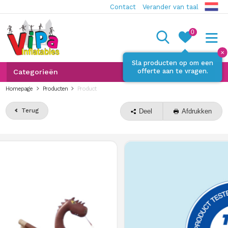
Contact
Verander van taal
0
✕
Sla producten op om een
offerte aan te vragen.
Categorieën
Homepage
Producten
Product
Terug
Deel
Afdrukken